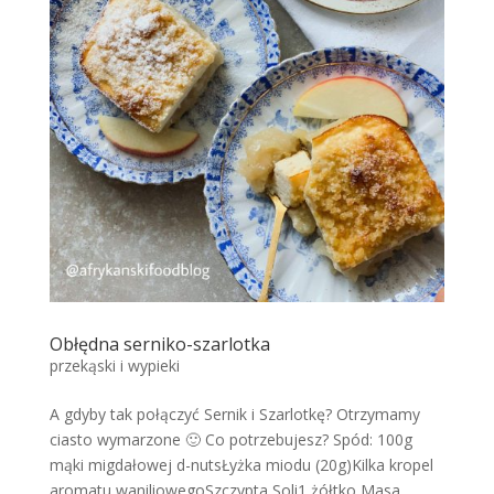
Obłędna serniko-szarlotka
przekąski i wypieki
A gdyby tak połączyć Sernik i Szarlotkę? Otrzymamy
ciasto wymarzone 🙂 Co potrzebujesz? Spód: 100g
mąki migdałowej d-nutsŁyżka miodu (20g)Kilka kropel
aromatu waniliowegoSzczypta Soli1 żółtko Masa