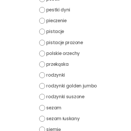
pestki dyni
pieczenie
pistacje
pistacje prażone
polskie orzechy
przekąska
rodzynki
rodzynki golden jumbo
rodzynki suszone
sezam
sezam łuskany
siemię