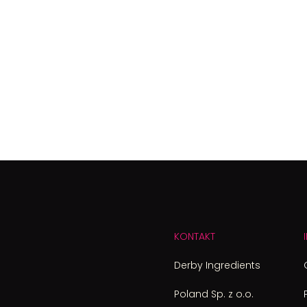
KONTAKT
Derby Ingredients
Poland Sp. z o.o.