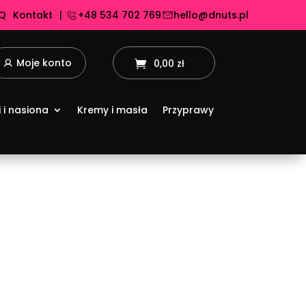
Q
Kontakt
|
+48 534 702 769
hello@dnuts.pl
Moje konto
0,00 zł
i i nasiona
Kremy i masła
Przyprawy