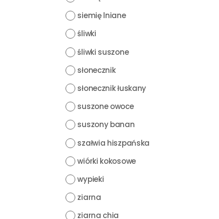
siemię lniane
śliwki
śliwki suszone
słonecznik
słonecznik łuskany
suszone owoce
suszony banan
szałwia hiszpańska
wiórki kokosowe
wypieki
ziarna
ziarna chia