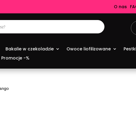
O nas
FA
Bakalie w czekoladzie
Owoce liofilizowane
Pestk
Promocje -%
ango