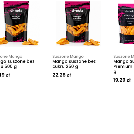
zone Mango
Suszone Mango
Suszone 
go suszone bez
Mango suszone bez
Mango S
ru 500 g
cukru 250 g
Premium 
g
49
zł
22,28
zł
19,29
zł