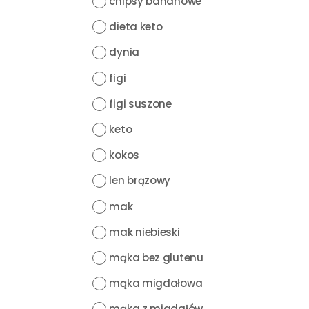
chipsy bananowe
dieta keto
dynia
figi
figi suszone
keto
kokos
len brązowy
mak
mak niebieski
mąka bez glutenu
mąka migdałowa
mąka z migdałów