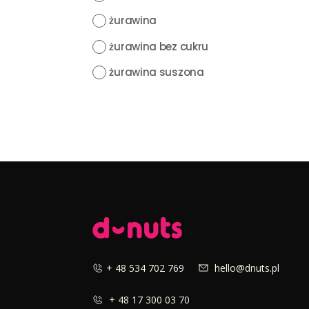
żurawina
żurawina bez cukru
żurawina suszona
+ 48 534 702 769
hello@dnuts.pl
+ 48 17 300 03 70