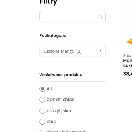
Filtry
Podkategoria
Suszone Mango (3)
Sus
Man
cuk
38,
Właściwości produktu
All
banan chips
brazylijskie
chia