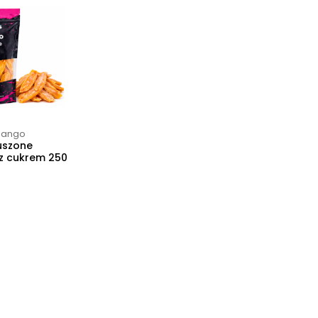
Mango
uszone
z cukrem 250