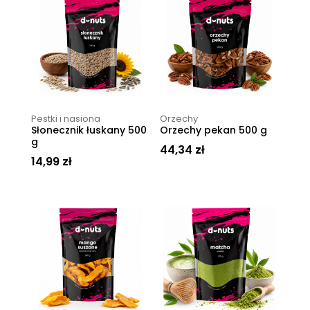
Pestki i nasiona
Orzechy
Słonecznik łuskany 500
Orzechy pekan 500 g
g
44,34
zł
14,99
zł