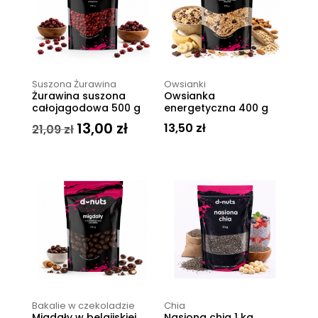
Suszona Żurawina
Owsianki
Żurawina suszona
Owsianka
całojagodowa 500 g
energetyczna 400 g
13,00
zł
Pierwotna
Aktualna
13,50
zł
21,09
zł
cena
cena
wynosiła:
wynosi:
21,09 zł.
13,00 zł.
Bakalie w czekoladzie
Chia
Migdały w belgijskiej
Nasiona chia 1 kg