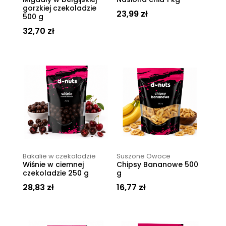
gorzkiej czekoladzie
23,99
zł
500 g
32,70
zł
Bakalie w czekoladzie
Suszone Owoce
Wiśnie w ciemnej
Chipsy Bananowe 500
czekoladzie 250 g
g
28,83
zł
16,77
zł