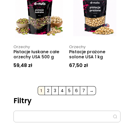
Orzechy
Orzechy
Pistacje łuskane całe
Pistacje prażone
orzechy USA 500 g
solone USA 1 kg
59,48
zł
67,50
zł
1
2
3
4
5
6
7
→
Filtry