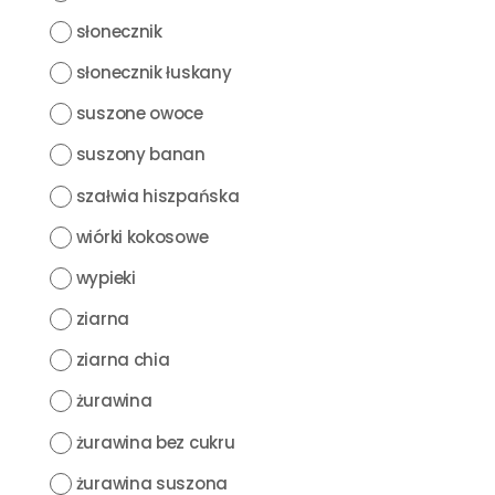
słonecznik
słonecznik łuskany
suszone owoce
suszony banan
szałwia hiszpańska
wiórki kokosowe
wypieki
ziarna
ziarna chia
żurawina
żurawina bez cukru
żurawina suszona