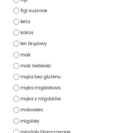
figi suszone
keto
kokos
len brązowy
mak
mak niebieski
mąka bez glutenu
mąka migdałowa
mąka z migdałów
makowiec
migdały
migdały blanszowane