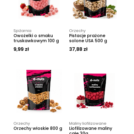
Spiżarnia
Orzechy
Owożelki o smaku
Pistacje prażone
truskawkowym 100 g
solone USA 500 g
9,99
zł
37,88
zł
Orzechy
Maliny liofilizowane
Orzechy włoskie 800 g
Liofilizowane maliny
całe 30g