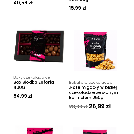
40,56
zł
15,99
zł
Boxy czekoladowe
Box Słodka Euforia
Bakalie w czekoladzie
400G
Złote migdały w białej
czekoladzie ze słonym
54,99
zł
karmelem 250g
26,99
zł
Pierwotna
Aktualna
28,39
zł
cena
cena
wynosiła:
wynosi:
28,39 zł.
26,99 zł.