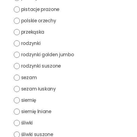
pistacje prażone
polskie orzechy
przekąska
rodzynki
rodzynki golden jumbo
rodzynki suszone
sezam
sezam łuskany
siemię
siemię lniane
śliwki
śliwki suszone