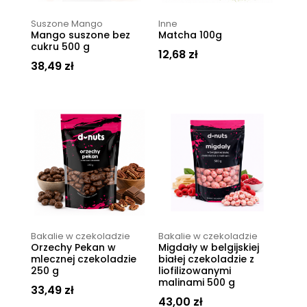
Suszone Mango
Inne
Mango suszone bez
Matcha 100g
cukru 500 g
12,68
zł
38,49
zł
Bakalie w czekoladzie
Bakalie w czekoladzie
Orzechy Pekan w
Migdały w belgijskiej
mlecznej czekoladzie
białej czekoladzie z
250 g
liofilizowanymi
malinami 500 g
33,49
zł
43,00
zł