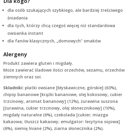
Dla kogo?
dla osób szukających szybkiego, ale bardziej treściwego
śniadania
dla tych, którzy chcą czegoś więcej niż standardowa
owsianka instant
dla fanów klasycznych, „domowych” smaków
Alergeny
Produkt zawiera gluten i migdały.
Może zawierać śladowe ilości orzechów, sezamu, orzechów
ziemnych oraz soi.
Składniki:
płatki owsiane [błyskawiczne, górskie] (63%),
chipsy bananowe [krążki bananowe, olej kokosowy, cukier
trzcinowy, aromat bananowy] (12%), żurawina suszona
[żurawina, cukier trzcinowy, olej słonecznikowy] (10%),
migdały naturalne (6%), czekolada [cukier; miazga
kakaowa; tłuszcz kakaowy; emulgator: lecytyna sojowa]
(6%), siemię lniane (2%), ziarna słonecznika (2%).