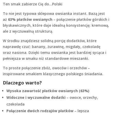
Ten smak zabierze Cię do…Polski
To nie jest typowa sklepowa owsianka instant. Bazą jest
aż
63% płatków owsianych
– połączenie płatków górskich i
błyskawicznych, które daje idealną konsystencję: kremową,
ale z wyczuwalną strukturą.
W środku znajdziesz solidną porcję dodatków, które
naprawdę czuć: banany, żurawinę, migdały, czekoladę
oraz nasiona. Dzięki temu owsianka jest bardziej sycąca i
pełniejsza w smaku niż standardowe mieszanki.
To proste połączenie zbóż, owoców i orzechów –
inspirowane smakiem klasycznego polskiego śniadania.
Dlaczego warto?
Wysoka zawartość płatków owsianych (63%)
Widoczne i wyczuwalne dodatki
– owoce, orzechy,
czekolada
Połączenie dwóch rodzajów płatków
– lepsza