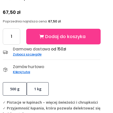
67,50
zł
Poprzednia najniższa cena:
67,50
zł
.
ilość
Dodaj do koszyka
Pistacje
prażone
solone
Darmowa dostawa
od 150zł
USA
Zobacz szczegóły
1
kg
Zamów hurtowo
Kliknij tutaj
500 g
1 kg
✓
Pistacje w łupinach – więcej świeżości i chrupkości
✓
Przyjemność łupania, która pozwala delektować się