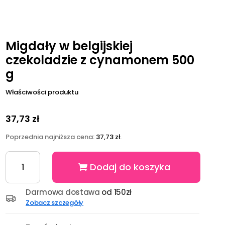
Migdały w belgijskiej
czekoladzie z cynamonem 500
g
Właściwości produktu
37,73
zł
Poprzednia najniższa cena:
37,73
zł
.
ilość
Dodaj do koszyka
Migdały
w
belgijskiej
Darmowa dostawa
od 150zł
czekoladzie
Zobacz szczegóły
z