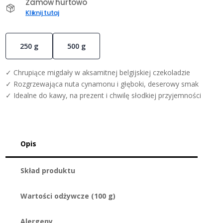
cynamonem
Zamów hurtowo
500
Kliknij tutaj
g
250 g
500 g
✓ Chrupiące migdały w aksamitnej belgijskiej czekoladzie
✓ Rozgrzewająca nuta cynamonu i głęboki, deserowy smak
✓ Idealne do kawy, na prezent i chwilę słodkiej przyjemności
Opis
Skład produktu
Wartości odżywcze (100 g)
Alergeny