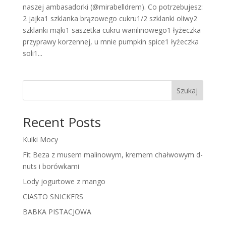
naszej ambasadorki (@mirabelldrem). Co potrzebujesz:
2 jajka1 szklanka brązowego cukru1/2 szklanki oliwy2
szklanki mąki1 saszetka cukru wanilinowego1 łyżeczka
przyprawy korzennej, u mnie pumpkin spice1 łyżeczka
soli1...
Szukaj
Recent Posts
Kulki Mocy
Fit Beza z musem malinowym, kremem chałwowym d-
nuts i borówkami
Lody jogurtowe z mango
CIASTO SNICKERS
BABKA PISTACJOWA