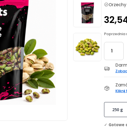
Orzechy
32,5
Poprzednia 
ilość
Pistacje
łuskane
całe
Darm
orzechy
Zobac
USA
250
Zamó
g
Kliknij
250 g
✓
Gotowe d