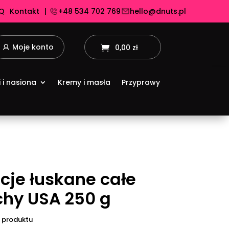
Q
Kontakt
|
+48 534 702 769
hello@dnuts.pl
Moje konto
0,00 zł
i i nasiona
Kremy i masła
Przyprawy
acje łuskane całe
chy USA 250 g
 produktu