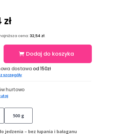
4
zł
najniższa cena:
32,54
zł
.
Dodaj do koszyka
owa dostawa
od 150zł
z szczegóły
w hurtowo
 tutaj
500 g
o jedzenia – bez łupania i bałaganu