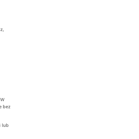
z,
. W
e bez
 lub