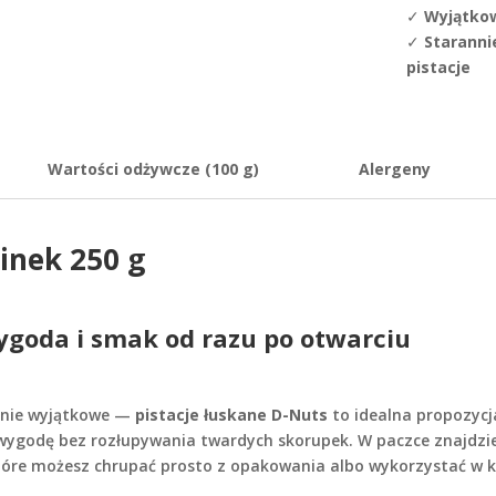
✓
Wyjątkow
✓
Staranni
pistacje
Wartości odżywcze (100 g)
Alergeny
pinek 250 g
ygoda i smak od razu po otwarciu
alnie wyjątkowe —
pistacje łuskane D-Nuts
to idealna propozycj
ą wygodę bez rozłupywania twardych skorupek. W paczce znajdzi
które możesz chrupać prosto z opakowania albo wykorzystać w k