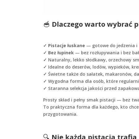
🥣
Dlaczego warto wybrać p
✓
Pistacje łuskane
— gotowe do jedzenia i 
✓
Bez łupinek
— bez rozłupywania i bez ba
✓ Naturalny, lekko słodkawy, orzechowy s
✓ Idealne do deserów, lodów, wypieków, kr
✓ Świetne także do sałatek, makaronów, da
✓ Wygodna forma dla osób, które regularnie
✓ Staranna selekcja jakości przed zapako
Prosty skład i pełny smak pistacji — bez t
To praktyczna forma dla każdego, kto chce
przygotowania.
🔍
Nie każda pistacja trafia