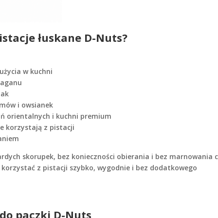
istacje łuskane D-Nuts?
użycia w kuchni
łaganu
mak
emów i owsianek
ń orientalnych i kuchni premium
 korzystają z pistacji
waniem
wardych skorupek, bez konieczności obierania i bez marnowania 
 korzystać z pistacji szybko, wygodnie i bez dodatkowego
 do paczki D-Nuts