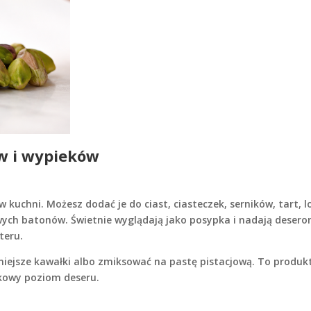
ów i wypieków
 kuchni. Możesz dodać je do ciast, ciasteczek, serników, tart, 
ych batonów. Świetnie wyglądają jako posypka i nadają deser
teru.
niejsze kawałki albo zmiksować na pastę pistacjową. To produk
akowy poziom deseru.