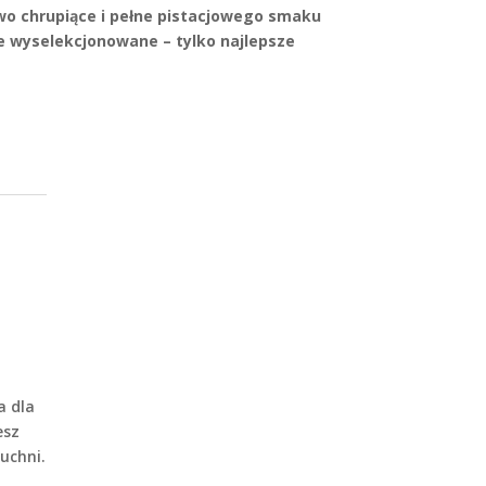
o chrupiące i pełne pistacjowego smaku
e wyselekcjonowane – tylko najlepsze
a dla
esz
uchni.