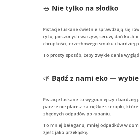
🥗
Nie tylko na słodko
Pistacje łuskane świetnie sprawdzają się r
ryżu, pieczonych warzyw, serów, dań kuchni
chrupkości, orzechowego smaku i bardziej
To prosty sposób, żeby zwykłe danie wyglą
🌱
Bądź z nami eko — wybier
Pistacje łuskane to wygodniejszy i bardziej
paczce nie płacisz za ciężkie skorupki, któr
zbędnych odpadów po łupaniu.
To mniej bałaganu, mniej odpadków w domu 
zjeść jako przekąskę.