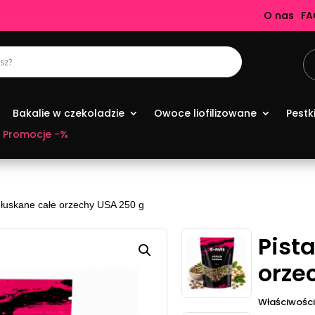
O nas
FA
Bakalie w czekoladzie
Owoce liofilizowane
Pestk
Promocje -%
e łuskane całe orzechy USA 250 g
Pist
orze
Właściwości