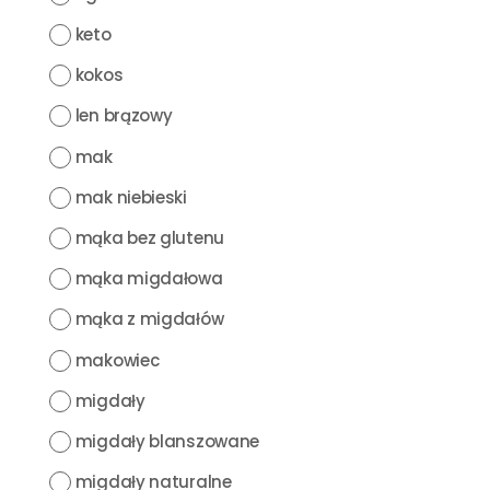
keto
kokos
len brązowy
mak
mak niebieski
mąka bez glutenu
mąka migdałowa
mąka z migdałów
makowiec
migdały
migdały blanszowane
migdały naturalne