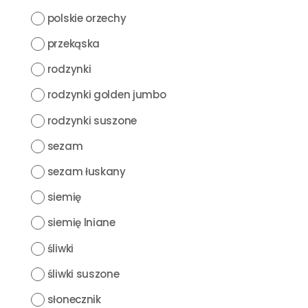
polskie orzechy
przekąska
rodzynki
rodzynki golden jumbo
rodzynki suszone
sezam
sezam łuskany
siemię
siemię lniane
śliwki
śliwki suszone
słonecznik