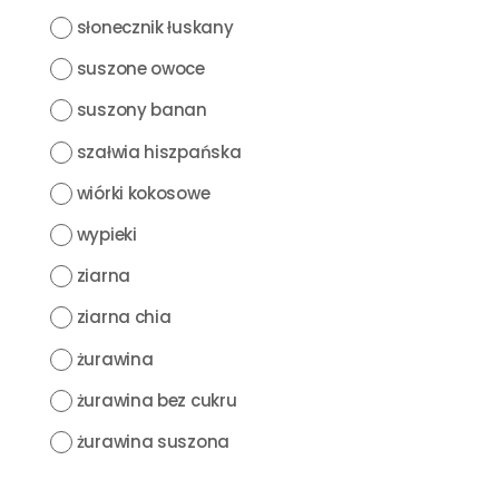
słonecznik łuskany
suszone owoce
suszony banan
szałwia hiszpańska
wiórki kokosowe
wypieki
ziarna
ziarna chia
żurawina
żurawina bez cukru
żurawina suszona