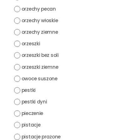
orzechy pecan
orzechy włoskie
orzechy ziemne
orzeszki
orzeszki bez soli
orzeszki ziemne
owoce suszone
pestki
pestki dyni
pieczenie
pistacje
pistacje prażone