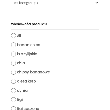
Właściwości produktu
All
banan chips
brazylijskie
chia
chipsy bananowe
dieta keto
dynia
figi
figi suszone