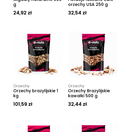
g
orzechy USA 250 g
24,92
zł
32,54
zł
Orzechy
Orzechy
Orzechy brazylijskie 1
Orzechy Brazylijskie
kg
kawałki 500 g
101,59
zł
32,44
zł