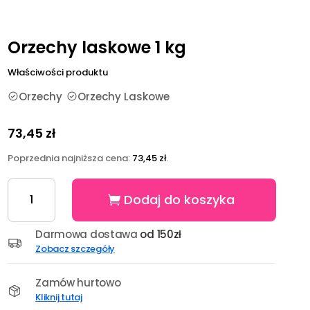
Orzechy laskowe 1 kg
Właściwości produktu
Orzechy
Orzechy Laskowe
73,45
zł
Poprzednia najniższa cena:
73,45
zł
.
ilość
Dodaj do koszyka
Orzechy
laskowe
1
Darmowa dostawa
od 150zł
kg
Zobacz szczegóły
Zamów hurtowo
Kliknij tutaj