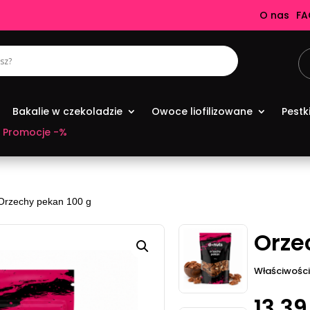
O nas
FA
Bakalie w czekoladzie
Owoce liofilizowane
Pestk
Promocje -%
Orzechy pekan 100 g
Orze
Właściwości
13,3