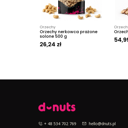
Orzechy
Orzech
Orzechy nerkowca prażone
Orzech
solone 500 g
54,9
26,24
zł
+ 48 534 702 769
hello@dnuts.pl