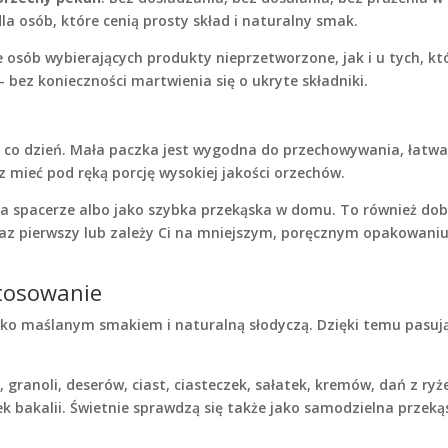
a osób, które cenią prosty skład i naturalny smak.
 osób wybierających produkty nieprzetworzone, jak i u tych, kt
bez konieczności martwienia się o ukryte składniki.
 co dzień. Mała paczka jest wygodna do przechowywania, łatwa
z mieć pod ręką porcję wysokiej jakości orzechów.
 na spacerze albo jako szybka przekąska w domu. To również dob
raz pierwszy lub zależy Ci na mniejszym, poręcznym opakowani
stosowanie
kko maślanym smakiem i naturalną słodyczą. Dzięki temu pasuj
 granoli, deserów, ciast, ciasteczek, sałatek, kremów, dań z ry
bakalii. Świetnie sprawdzą się także jako samodzielna przek