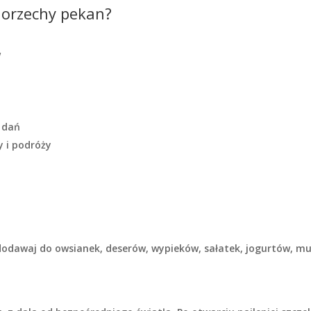
 orzechy pekan?
w
u dań
y i podróży
odawaj do owsianek, deserów, wypieków, sałatek, jogurtów, mus