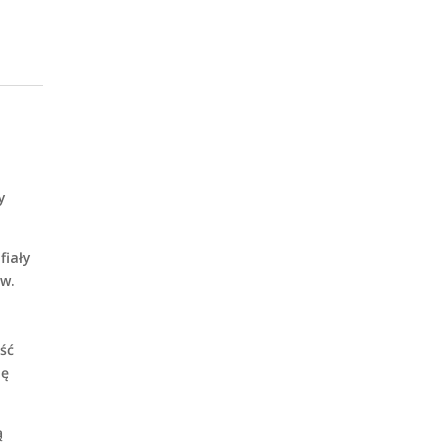
y
fiały
ów.
ść
ię
ą