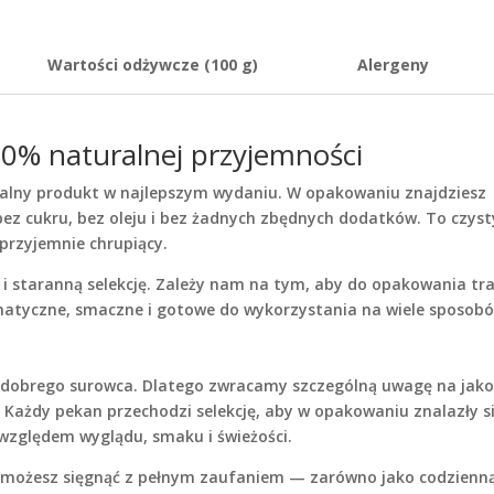
Wartości odżywcze (100 g)
Alergeny
0% naturalnej przyjemności
ralny produkt w najlepszym wydaniu. W opakowaniu znajdziesz
bez cukru, bez oleju i bez żadnych zbędnych dodatków. To czyst
 przyjemnie chrupiący.
 i staranną selekcję. Zależy nam na tym, aby do opakowania tra
atyczne, smaczne i gotowe do wykorzystania na wiele sposob
d dobrego surowca. Dlatego zwracamy szczególną uwagę na jako
. Każdy pekan przechodzi selekcję, aby w opakowaniu znalazły s
 względem wyglądu, smaku i świeżości.
y możesz sięgnąć z pełnym zaufaniem — zarówno jako codzienn