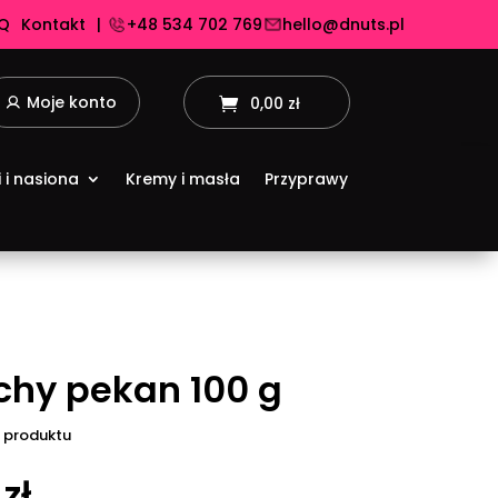
Q
Kontakt
|
+48 534 702 769
hello@dnuts.pl
Moje konto
0,00 zł
i i nasiona
Kremy i masła
Przyprawy
chy pekan 100 g
 produktu
9
zł