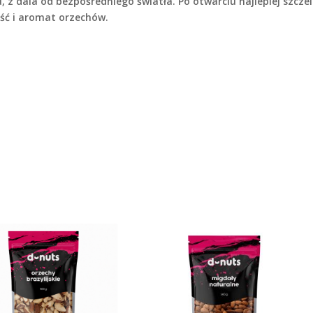
z dala od bezpośredniego światła. Po otwarciu najlepiej szczel
ść i aromat orzechów.