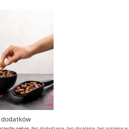
.
h dodatków
orzechy pekan
. Bez dosładzania, bez dosalania, bez prażenia w o