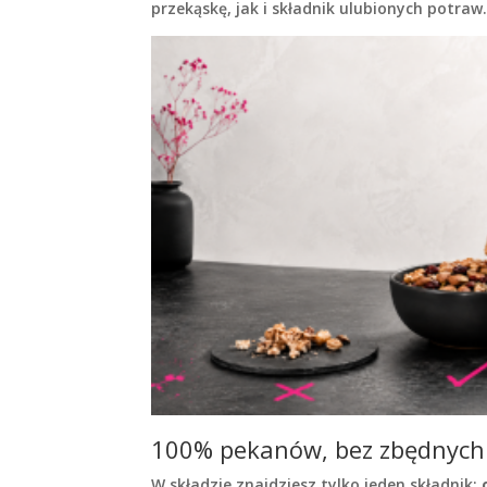
przekąskę, jak i składnik ulubionych potraw
100% pekanów, bez zbędnyc
W składzie znajdziesz tylko jeden składnik: