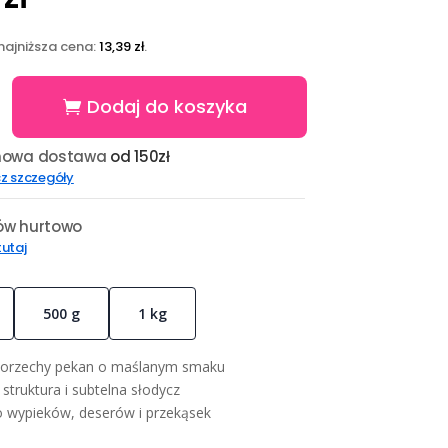
najniższa cena:
13,39
zł
.
Dodaj do koszyka
owa dostawa
od 150zł
z szczegóły
w hurtowo
 tutaj
500 g
1 kg
 orzechy pekan o maślanym smaku
struktura i subtelna słodycz
o wypieków, deserów i przekąsek