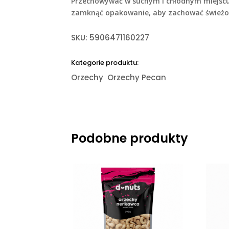
Przechowywać w suchym i chłodnym miejscu, 
zamknąć opakowanie, aby zachować świeżo
SKU:
5906471160227
Kategorie produktu:
Orzechy
Orzechy Pecan
Podobne produkty