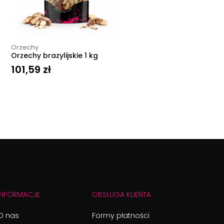
Orzechy
Orzechy brazylijskie 1 kg
101,59
zł
INFORMACJE
OBSŁUGA KLIENTA
O nas
Formy płatności