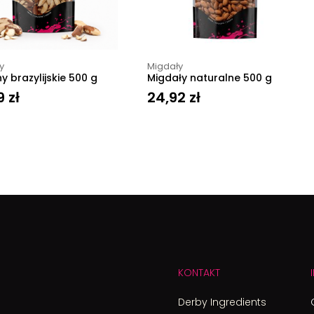
y
Migdały
y brazylijskie 500 g
Migdały naturalne 500 g
9
zł
24,92
zł
KONTAKT
Derby Ingredients