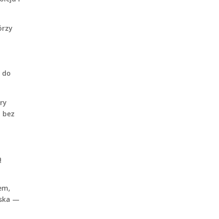
órzy
 do
ry
u bez
ą
żem,
ąska —