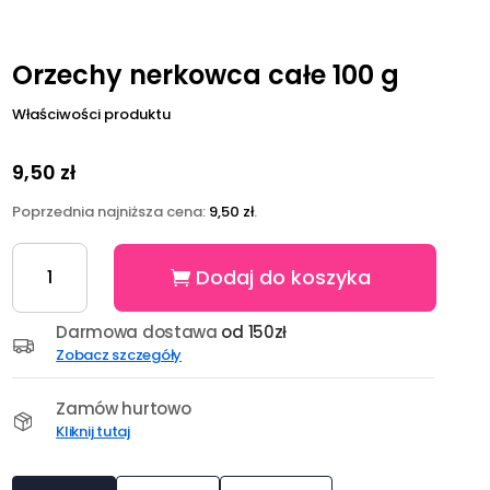
Orzechy nerkowca całe 100 g
Właściwości produktu
9,50
zł
Poprzednia najniższa cena:
9,50
zł
.
ilość
Dodaj do koszyka
Orzechy
nerkowca
całe
Darmowa dostawa
od 150zł
100
Zobacz szczegóły
g
Zamów hurtowo
Kliknij tutaj