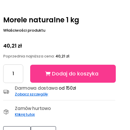
Morele naturalne 1 kg
Właściwości produktu
40,21
zł
Poprzednia najniższa cena:
40,21
zł
.
ilość
Dodaj do koszyka
Morele
naturalne
1
Darmowa dostawa
od 150zł
kg
Zobacz szczegóły
Zamów hurtowo
Kliknij tutaj