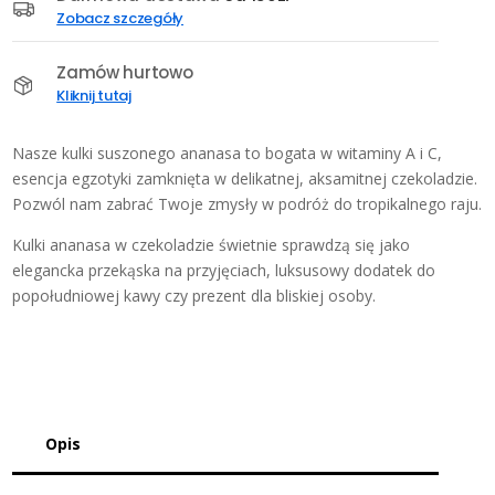
czekoladzie
Zobacz szczegóły
100
g
Zamów hurtowo
Kliknij tutaj
Nasze kulki suszonego ananasa to bogata w witaminy A i C,
esencja egzotyki zamknięta w delikatnej, aksamitnej czekoladzie.
Pozwól nam zabrać Twoje zmysły w podróż do tropikalnego raju.
Kulki ananasa w czekoladzie świetnie sprawdzą się jako
elegancka przekąska na przyjęciach, luksusowy dodatek do
popołudniowej kawy czy prezent dla bliskiej osoby.
Opis