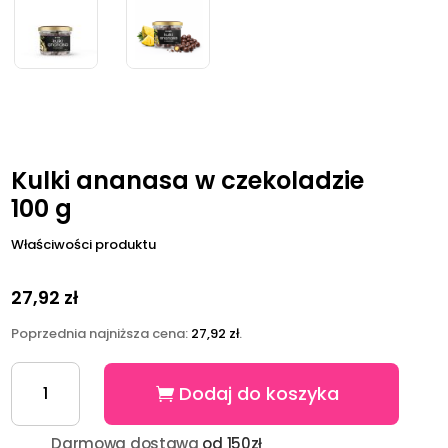
Kulki ananasa w czekoladzie
100 g
Właściwości produktu
27,92
zł
Poprzednia najniższa cena:
27,92
zł
.
ilość
Dodaj do koszyka
Kulki
ananasa
w
Darmowa dostawa
od 150zł