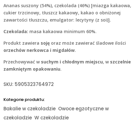
Ananas suszony (54%), czekolada (46%) [miazga kakaowa,
cukier trzcinowy, tłuszcz kakaowy, kakao o obniżonej
zawartości tłuszczu, emulgator: lecytyny (z soi)].
Czekolada:
masa kakaowa minimum 60%.
Produkt zawiera
soję
oraz może zawierać śladowe ilości
orzechów nerkowca i migdałów
.
Przechowywać w
suchym i chłodnym miejscu
, w
szczelnie
zamkniętym opakowaniu
.
SKU:
5905323764972
Kategorie produktu:
Bakalie w czekoladzie
Owoce egzotyczne w
czekoladzie
W czekoladzie