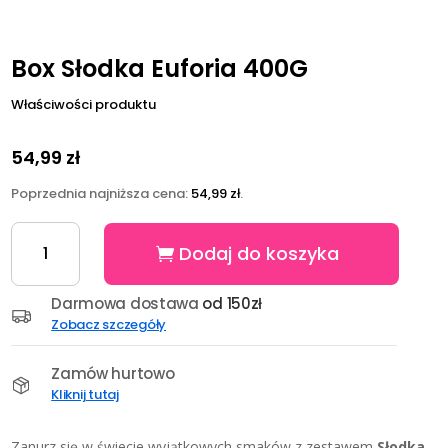
Box Słodka Euforia 400G
Właściwości produktu
54,99
zł
Poprzednia najniższa cena:
54,99
zł
.
ilość
Dodaj do koszyka
Box
Słodka
Euforia
Darmowa dostawa
od 150zł
400G
Zobacz szczegóły
Zamów hurtowo
Kliknij tutaj
Zanurz się w świecie wyjątkowych smaków z zestawem
Słodka