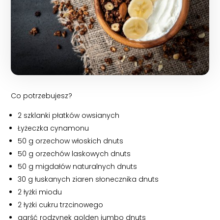
Co potrzebujesz?
2 szklanki płatków owsianych
Łyżeczka cynamonu
50 g orzechow włoskich dnuts
50 g orzechów laskowych dnuts
50 g migdałów naturalnych dnuts
30 g łuskanych ziaren słonecznika dnuts
2 łyżki miodu
2 łyżki cukru trzcinowego
garść rodzynek golden jumbo dnuts