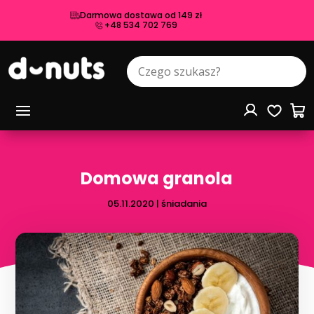
Darmowa dostawa od 149 zł
+48 534 702 769
Domowa granola
05.11.2020
|
śniadania