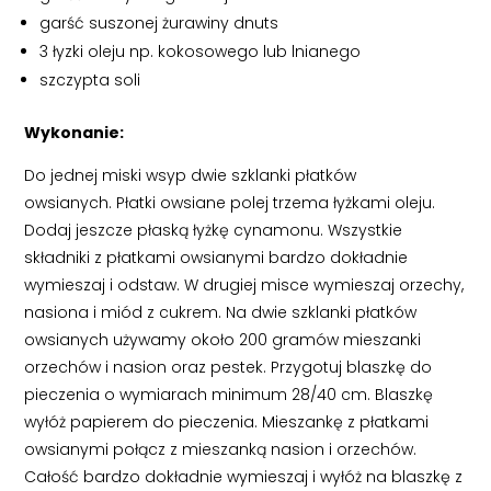
garść suszonej żurawiny dnuts
3 łyzki oleju np. kokosowego lub lnianego
szczypta soli
Wykonanie:
Do jednej miski wsyp dwie szklanki płatków
owsianych. Płatki owsiane polej trzema łyżkami oleju.
Dodaj jeszcze płaską łyżkę cynamonu. Wszystkie
składniki z płatkami owsianymi bardzo dokładnie
wymieszaj i odstaw. W drugiej misce wymieszaj orzechy,
nasiona i miód z cukrem. Na dwie szklanki płatków
owsianych używamy około 200 gramów mieszanki
orzechów i nasion oraz pestek. Przygotuj blaszkę do
pieczenia o wymiarach minimum 28/40 cm. Blaszkę
wyłóż papierem do pieczenia. Mieszankę z płatkami
owsianymi połącz z mieszanką nasion i orzechów.
Całość bardzo dokładnie wymieszaj i wyłóż na blaszkę z