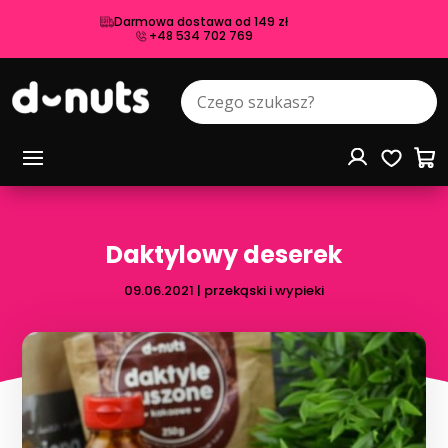
Darmowa dostawa od 149 zł
+48 534 702 769
Daktylowy deserek
09.06.2021
|
przekąski i wypieki