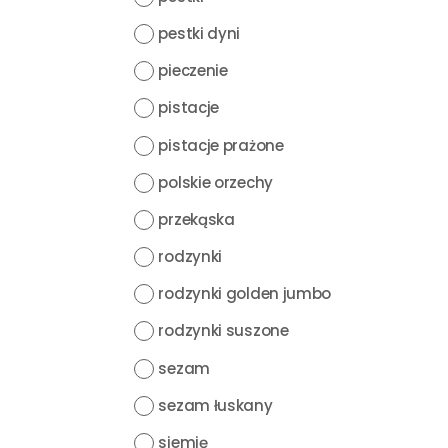
pestki dyni
pieczenie
pistacje
pistacje prażone
polskie orzechy
przekąska
rodzynki
rodzynki golden jumbo
rodzynki suszone
sezam
sezam łuskany
siemię