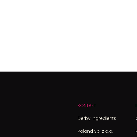
KONTAKT
Derby Ingredients
Poland Sp. z o.o.