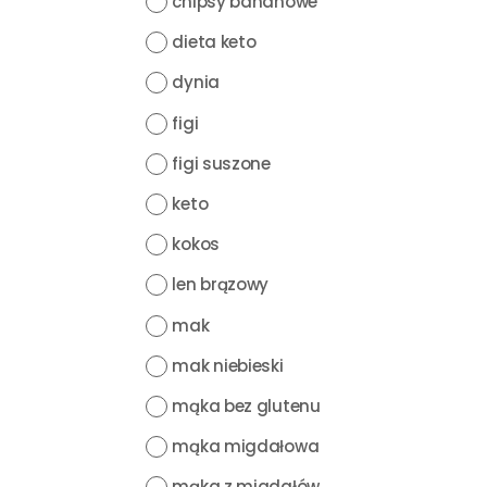
chipsy bananowe
dieta keto
dynia
figi
figi suszone
keto
kokos
len brązowy
mak
mak niebieski
mąka bez glutenu
mąka migdałowa
mąka z migdałów