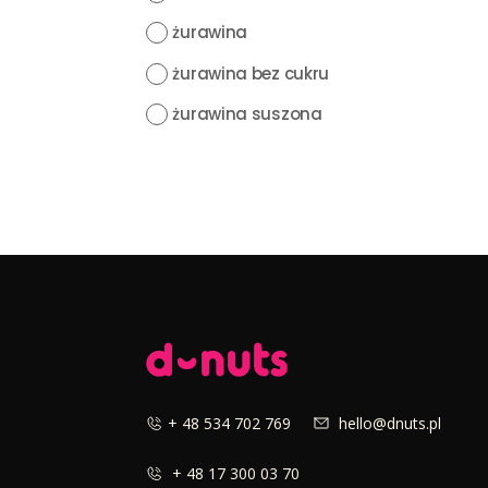
żurawina
żurawina bez cukru
żurawina suszona
+ 48 534 702 769
hello@dnuts.pl
+ 48 17 300 03 70