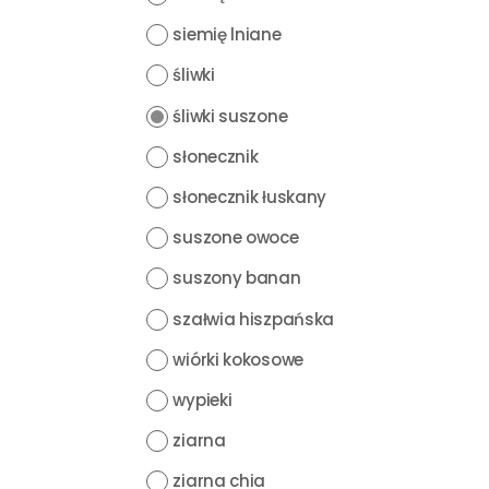
siemię lniane
śliwki
śliwki suszone
słonecznik
słonecznik łuskany
suszone owoce
suszony banan
szałwia hiszpańska
wiórki kokosowe
wypieki
ziarna
ziarna chia