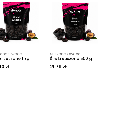
zone Owoce
Suszone Owoce
ki suszone 1 kg
Śliwki suszone 500 g
43
zł
21,79
zł