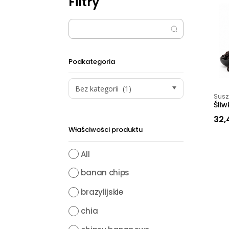
Filtry
Podkategoria
Bez kategorii (1)
Sus
Śliw
32,
Właściwości produktu
All
banan chips
brazylijskie
chia