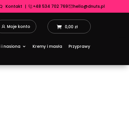
Q
Kontakt
|
+48 534 702 769
hello@dnuts.pl
Moje konto
0,00 zł
i i nasiona
Kremy i masła
Przyprawy