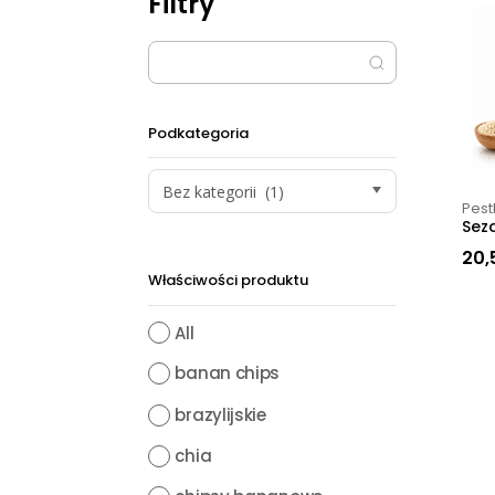
Filtry
Podkategoria
Bez kategorii (1)
Pest
Sez
20,
Właściwości produktu
All
banan chips
brazylijskie
chia