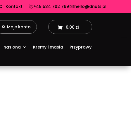
Q
Kontakt
|
+48 534 702 769
hello@dnuts.pl
Moje konto
0,00 zł
i i nasiona
Kremy i masła
Przyprawy