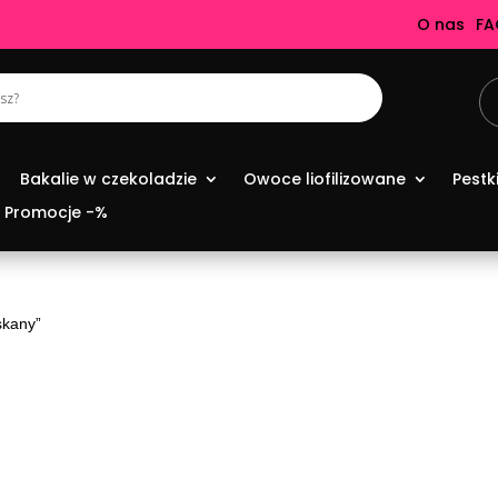
O nas
FA
Bakalie w czekoladzie
Owoce liofilizowane
Pestk
Promocje -%
skany”