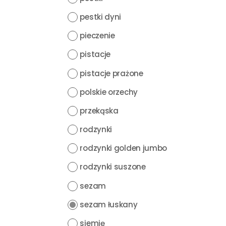
pestki dyni
pieczenie
pistacje
pistacje prażone
polskie orzechy
przekąska
rodzynki
rodzynki golden jumbo
rodzynki suszone
sezam
sezam łuskany
siemię