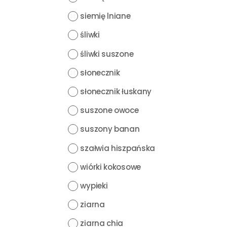
siemię lniane
śliwki
śliwki suszone
słonecznik
słonecznik łuskany
suszone owoce
suszony banan
szałwia hiszpańska
wiórki kokosowe
wypieki
ziarna
ziarna chia