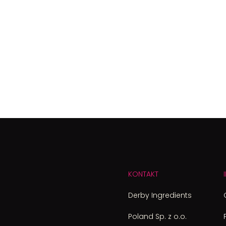
KONTAKT
Derby Ingredients
Poland Sp. z o.o.