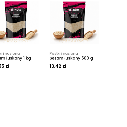
ki i nasiona
Pestki i nasiona
am łuskany 1 kg
Sezam łuskany 500 g
55
zł
13,42
zł