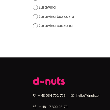
żurawina
żurawina bez cukru
żurawina suszona
+ 48 534 702 769
hello@dnuts.pl
+ 48 17 300 03 70