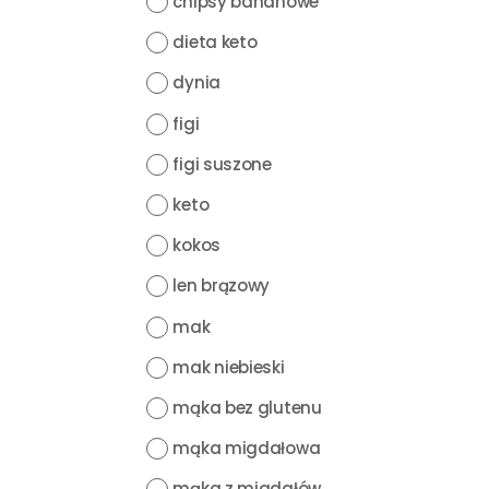
chipsy bananowe
dieta keto
dynia
figi
figi suszone
keto
kokos
len brązowy
mak
mak niebieski
mąka bez glutenu
mąka migdałowa
mąka z migdałów