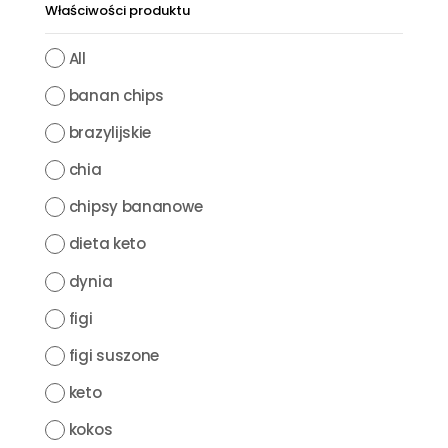
Właściwości produktu
All
banan chips
brazylijskie
chia
chipsy bananowe
dieta keto
dynia
figi
figi suszone
keto
kokos