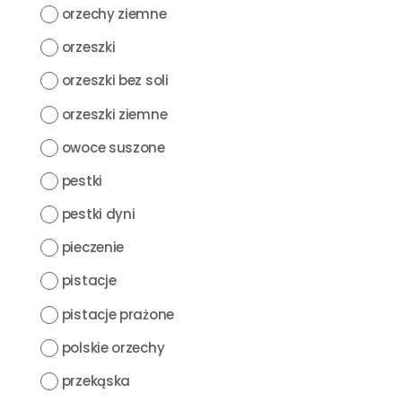
orzechy ziemne
orzeszki
orzeszki bez soli
orzeszki ziemne
owoce suszone
pestki
pestki dyni
pieczenie
pistacje
pistacje prażone
polskie orzechy
przekąska