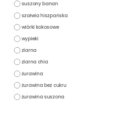
suszony banan
szałwia hiszpańska
wiórki kokosowe
wypieki
ziarna
ziarna chia
żurawina
żurawina bez cukru
żurawina suszona