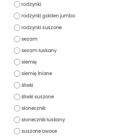
rodzynki
rodzynki golden jumbo
rodzynki suszone
sezam
sezam łuskany
siemię
siemię lniane
śliwki
śliwki suszone
słonecznik
słonecznik łuskany
suszone owoce