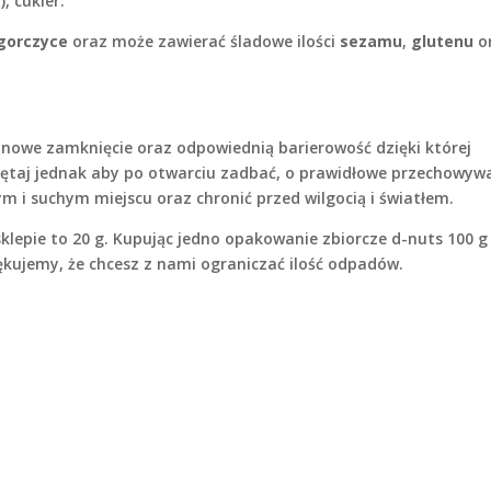
, cukier.
gorczyce
oraz może zawierać śladowe ilości
sezamu
,
glutenu
o
nowe zamknięcie oraz odpowiednią barierowość dzięki której
iętaj jednak aby po otwarciu zadbać, o prawidłowe przechowywa
 i suchym miejscu oraz chronić przed wilgocią i światłem.
epie to 20 g. Kupując jedno opakowanie zbiorcze d-nuts 100 g
ękujemy, że chcesz z nami ograniczać ilość odpadów.