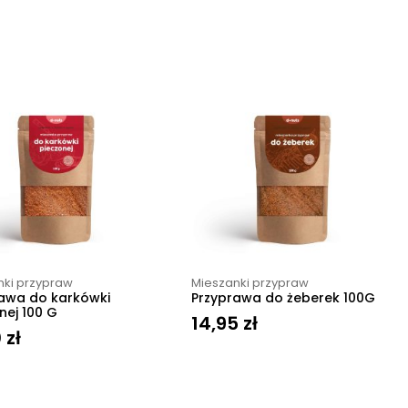
nki przypraw
Mieszanki przypraw
awa do karkówki
Przyprawa do żeberek 100G
nej 100 G
14,95
zł
0
zł