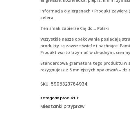
angielskie, kozieradka, pieprz, kmin rzymski)
Informacja o alergenach /
Produkt zawiera
selera
.
Ten smak zabierze Cię do… Polski
Wszystkie nasze opakowania posiadają stru
produkty są zawsze świeże i pachnące. Pam
Produkt warto trzymać w chłodnym, ciemnym
Standardowa gramatura tego produktu w skl
rezygnujesz z 5 mniejszych opakowań – dzi
SKU:
5905323764934
Kategorie produktu:
Mieszanki przypraw