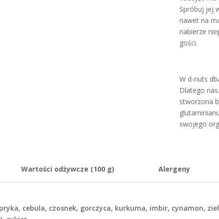
Spróbuj jej 
nawet na ma
nabierze ni
gości.
W d-nuts db
Dlatego nas
stworzona b
glutaminian
swojego org
Wartości odżywcze (100 g)
Alergeny
pryka, cebula, czosnek, gorczyca, kurkuma, imbir, cynamon, zie