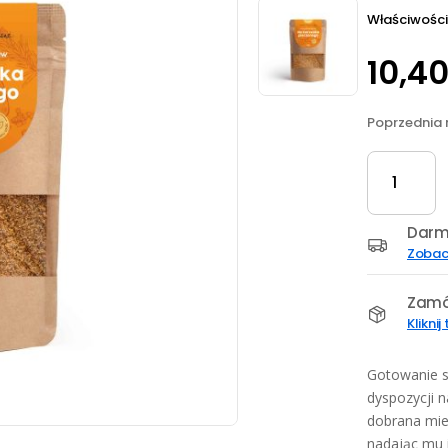
Właściwości
10,4
Poprzednia 
ilość
PRZYPRAWA
DO
KURCZAKA
Darm
PIECZONEG
Zobac
100
G
Zamó
Kliknij
Gotowanie s
dyspozycji n
dobrana mie
nadając mu 