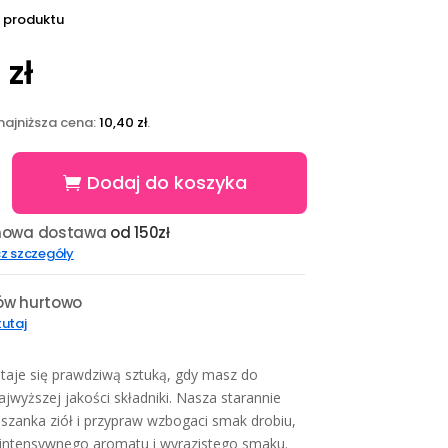
 produktu
0
zł
najniższa cena:
10,40
zł
.
Dodaj do koszyka
owa dostawa
od 150zł
O
z szczegóły
w hurtowo
 tutaj
taje się prawdziwą sztuką, gdy masz do
ajwyższej jakości składniki. Nasza starannie
szanka ziół i przypraw wzbogaci smak drobiu,
intensywnego aromatu i wyrazistego smaku.