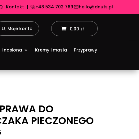
Q
Kontakt
|
+48 534 702 769
hello@dnuts.pl
Moje konto
0,00 zł
i i nasiona
Kremy i masła
Przyprawy
YPRAWA DO
ZAKA PIECZONEGO
G