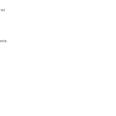
raz
nie.