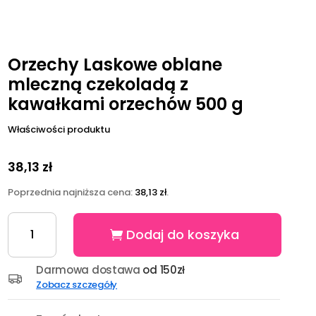
Orzechy Laskowe oblane
mleczną czekoladą z
kawałkami orzechów 500 g
Właściwości produktu
38,13
zł
Poprzednia najniższa cena:
38,13
zł
.
ilość
Dodaj do koszyka
Orzechy
Laskowe
oblane
Darmowa dostawa
od 150zł
mleczną
Zobacz szczegóły
czekoladą