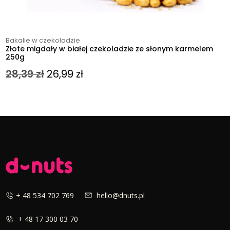
Bakalie w czekoladzie
Złote migdały w białej czekoladzie ze słonym karmelem
250g
Pierwotna
Aktualna
28,39
zł
26,99
zł
cena
cena
wynosiła:
wynosi:
28,39 zł.
26,99 zł.
+ 48 534 702 769
hello@dnuts.pl
+ 48 17 300 03 70