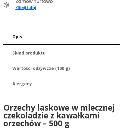
z
Zamów hurtowo
kawałkami
Kliknij tutaj
orzechów
500
g
Opis
Skład produktu
Wartości odżywcze (100 g)
Alergeny
Orzechy laskowe w mlecznej
czekoladzie z kawałkami
orzechów – 500 g