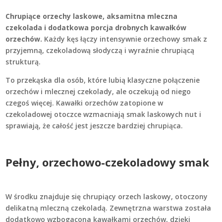
Chrupiące orzechy laskowe, aksamitna mleczna
czekolada i dodatkowa porcja drobnych kawałków
orzechów.
Każdy kęs łączy intensywnie orzechowy smak z
przyjemną, czekoladową słodyczą i wyraźnie chrupiącą
strukturą.
To przekąska dla osób, które lubią klasyczne połączenie
orzechów i mlecznej czekolady, ale oczekują od niego
czegoś więcej. Kawałki orzechów zatopione w
czekoladowej otoczce wzmacniają smak laskowych nut i
sprawiają, że całość jest jeszcze bardziej chrupiąca.
Pełny, orzechowo-czekoladowy smak
W środku znajduje się chrupiący orzech laskowy, otoczony
delikatną mleczną czekoladą. Zewnętrzna warstwa została
dodatkowo wzbogacona kawałkami orzechów, dzięki