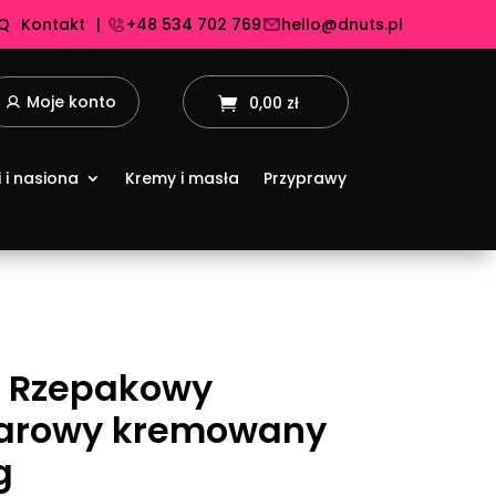
Q
Kontakt
|
+48 534 702 769
hello@dnuts.pl
Moje konto
0,00 zł
i i nasiona
Kremy i masła
Przyprawy
 Rzepakowy
arowy kremowany
g