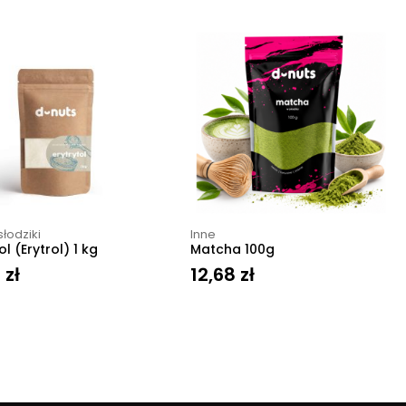
słodziki
Inne
ol (Erytrol) 1 kg
Matcha 100g
1
zł
12,68
zł