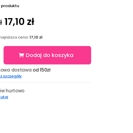
 produktu
Pierwotna
Aktualna
17,10
zł
ł
cena
cena
wynosiła:
wynosi:
najniższa cena:
17,10
zł
.
23,78 zł.
17,10 zł.
Dodaj do koszyka
owa dostawa
od 150zł
z szczegóły
w hurtowo
 tutaj