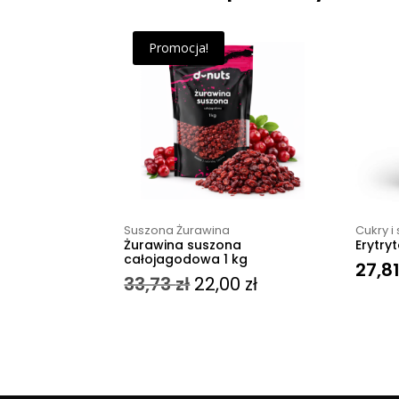
Promocja!
Suszona Żurawina
Cukry i 
Żurawina suszona
Erytryt
całojagodowa 1 kg
27,8
Pierwotna
Aktualna
33,73
zł
22,00
zł
cena
cena
wynosiła:
wynosi:
33,73 zł.
22,00 zł.