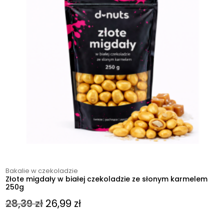
Bakalie w czekoladzie
Złote migdały w białej czekoladzie ze słonym karmelem
250g
Pierwotna
Aktualna
28,39
zł
26,99
zł
cena
cena