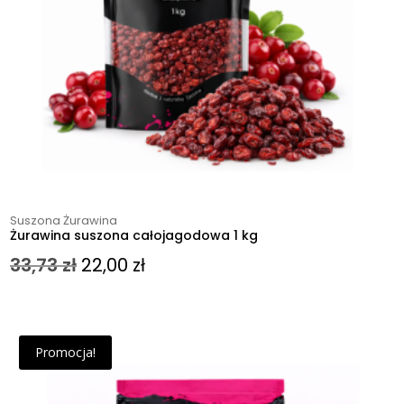
Suszona Żurawina
Żurawina suszona całojagodowa 1 kg
Pierwotna
Aktualna
33,73
zł
22,00
zł
cena
cena
wynosiła:
wynosi:
Promocja!
33,73 zł.
22,00 zł.