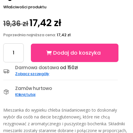
Właściwości produktu
17,42
zł
19,36
zł
Pierwotna
Aktualna
cena
cena
Poprzednia najniższa cena:
17,42
zł
.
wynosiła:
wynosi:
19,36 zł.
17,42 zł.
ilość
Dodaj do koszyka
Mieszanka
do
wypieku
Darmowa dostawa
od 150zł
chleba
Zobacz szczegóły
śniadaniowego
bezglutenowa
Zamów hurtowo
1
Kliknij tutaj
kg
Mieszanka do wypieku chleba śniadaniowego to doskonały
wybór dla osób na diecie bezglutenowej, które nie chcą
rezygnować z aromatycznego i puszystego bochenka. Składniki
mieszanki zostały starannie dobrane i połączone w proporcjach,