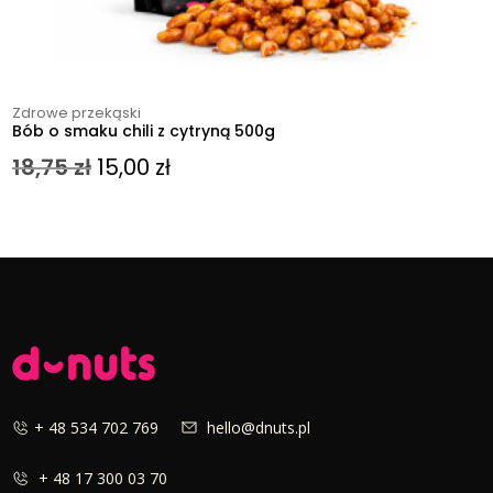
Zdrowe przekąski
Bób o smaku chili z cytryną 500g
Pierwotna
Aktualna
18,75
zł
15,00
zł
cena
cena
wynosiła:
wynosi:
18,75 zł.
15,00 zł.
+ 48 534 702 769
hello@dnuts.pl
+ 48 17 300 03 70