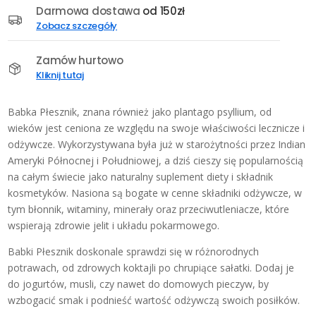
nasiona
Darmowa dostawa
od 150zł
200
Zobacz szczegóły
G
Zamów hurtowo
Kliknij tutaj
Babka Płesznik, znana również jako plantago psyllium, od
wieków jest ceniona ze względu na swoje właściwości lecznicze i
odżywcze. Wykorzystywana była już w starożytności przez Indian
Ameryki Północnej i Południowej, a dziś cieszy się popularnością
na całym świecie jako naturalny suplement diety i składnik
kosmetyków. Nasiona są bogate w cenne składniki odżywcze, w
tym błonnik, witaminy, minerały oraz przeciwutleniacze, które
wspierają zdrowie jelit i układu pokarmowego.
Babki Płesznik doskonale sprawdzi się w różnorodnych
potrawach, od zdrowych koktajli po chrupiące sałatki. Dodaj je
do jogurtów, musli, czy nawet do domowych pieczyw, by
wzbogacić smak i podnieść wartość odżywczą swoich posiłków.