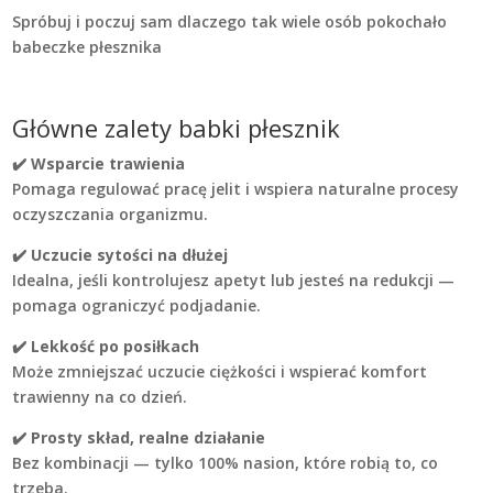
Spróbuj i poczuj sam dlaczego tak wiele osób pokochało
babeczke płesznika
Główne zalety babki płesznik
✔️
Wsparcie trawienia
Pomaga regulować pracę jelit i wspiera naturalne procesy
oczyszczania organizmu.
✔️
Uczucie sytości na dłużej
Idealna, jeśli kontrolujesz apetyt lub jesteś na redukcji —
pomaga ograniczyć podjadanie.
✔️
Lekkość po posiłkach
Może zmniejszać uczucie ciężkości i wspierać komfort
trawienny na co dzień.
✔️
Prosty skład, realne działanie
Bez kombinacji — tylko 100% nasion, które robią to, co
trzeba.