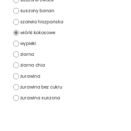
suszony banan
szałwia hiszpańska
wiórki kokosowe
wypieki
ziarna
ziarna chia
żurawina
żurawina bez cukru
żurawina suszona