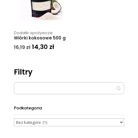
Dodatki spożywcze
Wiórki kokosowe 500 g
14,30
zł
Pierwotna
Aktualna
16,19
zł
cena
cena
wynosiła:
wynosi:
16,19 zł.
14,30 zł.
Filtry
Podkategoria