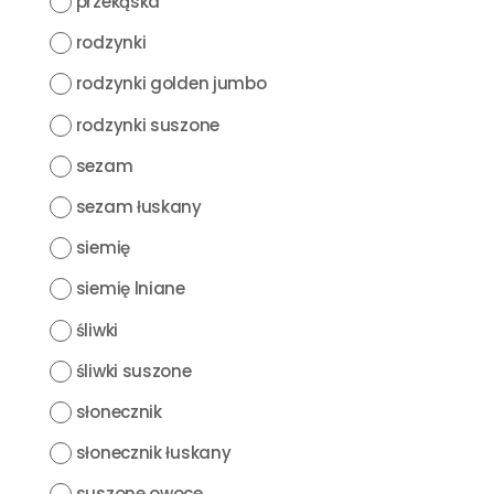
przekąska
rodzynki
rodzynki golden jumbo
rodzynki suszone
sezam
sezam łuskany
siemię
siemię lniane
śliwki
śliwki suszone
słonecznik
słonecznik łuskany
suszone owoce