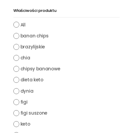
Właściwości produktu
All
banan chips
brazylijskie
chia
chipsy bananowe
dieta keto
dynia
figi
figi suszone
keto