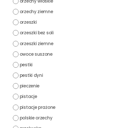
orzechy włoskie
orzechy ziemne
orzeszki
orzeszki bez soli
orzeszki ziemne
owoce suszone
pestki
pestki dyni
pieczenie
pistacje
pistacje prażone
polskie orzechy