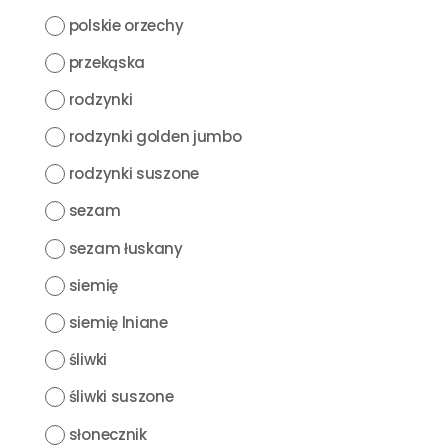
polskie orzechy
przekąska
rodzynki
rodzynki golden jumbo
rodzynki suszone
sezam
sezam łuskany
siemię
siemię lniane
śliwki
śliwki suszone
słonecznik