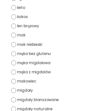
keto
kokos
len brązowy
mak
mak niebieski
mąka bez glutenu
mąka migdałowa
mąka z migdałów
makowiec
migdały
migdały blanszowane
migdały naturalne