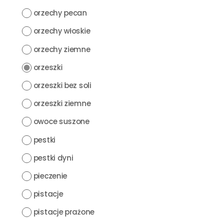
orzechy pecan
orzechy włoskie
orzechy ziemne
orzeszki
orzeszki bez soli
orzeszki ziemne
owoce suszone
pestki
pestki dyni
pieczenie
pistacje
pistacje prażone