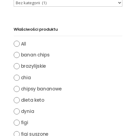
Właściwości produktu
All
banan chips
brazylijskie
chia
chipsy bananowe
dieta keto
dynia
figi
figi suszone