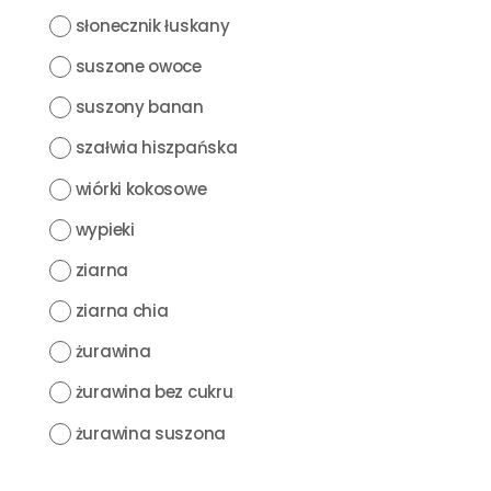
słonecznik łuskany
suszone owoce
suszony banan
szałwia hiszpańska
wiórki kokosowe
wypieki
ziarna
ziarna chia
żurawina
żurawina bez cukru
żurawina suszona