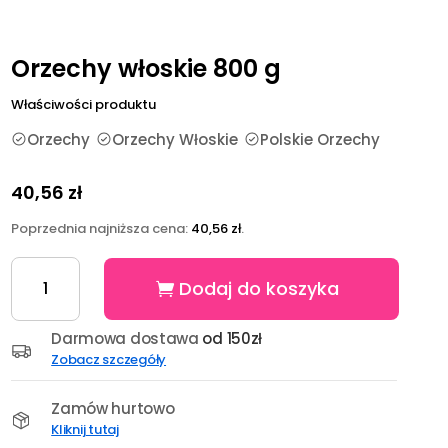
Orzechy włoskie 800 g
Właściwości produktu
Orzechy
Orzechy Włoskie
Polskie Orzechy
40,56
zł
Poprzednia najniższa cena:
40,56
zł
.
ilość
Dodaj do koszyka
Orzechy
włoskie
800
Darmowa dostawa
od 150zł
g
Zobacz szczegóły
Zamów hurtowo
Kliknij tutaj