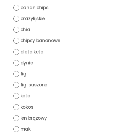
banan chips
brazylijskie
chia
chipsy bananowe
dieta keto
dynia
figi
figi suszone
keto
kokos
len brązowy
mak