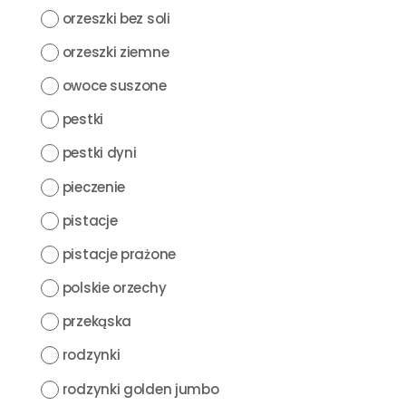
orzeszki bez soli
orzeszki ziemne
owoce suszone
pestki
pestki dyni
pieczenie
pistacje
pistacje prażone
polskie orzechy
przekąska
rodzynki
rodzynki golden jumbo