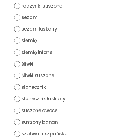
rodzynki suszone
sezam
sezam łuskany
siemię
siemię lniane
śliwki
śliwki suszone
słonecznik
słonecznik łuskany
suszone owoce
suszony banan
szałwia hiszpańska